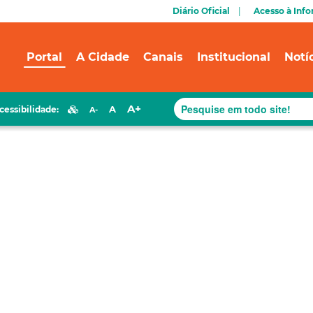
Diário Oficial
Acesso à Inf
Portal
A Cidade
Canais
Institucional
Notí
A+
A
cessibilidade:
A-