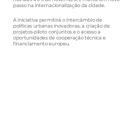
passo na internacionalização da cidade.
A iniciativa permitirá o intercâmbio de
políticas urbanas inovadoras, a criação de
projetos-piloto conjuntos e o acesso a
oportunidades de cooperação técnica e
financiamento europeu.
O Workshop Global da IURC reúne cerca de
240 delegados de diferentes regiões do
mundo em atividades sobre mobilidade,
energia limpa, economia circular,
regeneração urbana e transformação digital.
A programação inclui ainda visitas técnicas a
espaços de referência, como o Barcelona
Supercomputing Center e o Porto de
Barcelona.
Projeção internacional