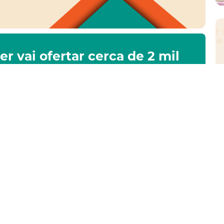
r vai ofertar cerca de 2 mil
cos e de mamas em Fortaleza
Fortaleza reforça compromisso
com a primeira infância em
lançamento nacional Guia da
Primeira Infância