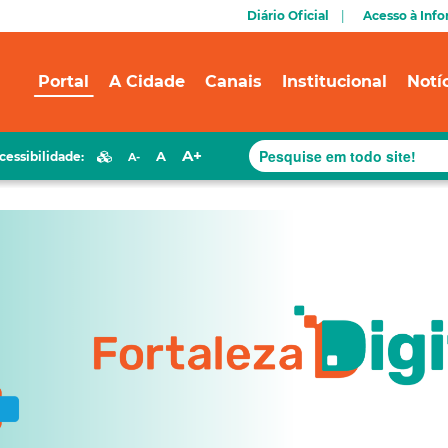
Diário Oficial
Acesso à Inf
Portal
A Cidade
Canais
Institucional
Notí
A+
A
cessibilidade:
A-