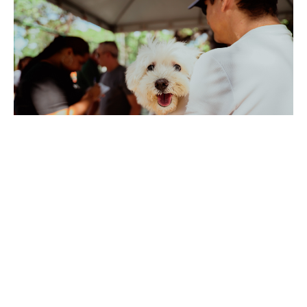
Sexta, 07 Agosto 2026 14:46
Fortaleza terá 52 pontos de
vacinação da Campanha
Antirrábica no sábado (8/8);
mais de 200 mil doses já
foram aplicadas em 2026
A Prefeitura de Fortaleza dá continuidade à Campanha de
Vacinação Antirrábica Animal neste fim de semana, das 8h às