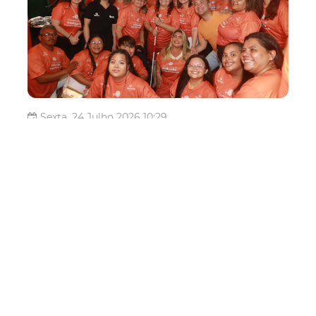
Sexta, 24 Julho 2026 10:29
Camarote da Inclusão
garante acesso e celebra
diversidade no Fortal 2026
Música, alegria e acessibilidade marcaram a abertura do
Fortal 2026, na noite desta quinta-feira (23/7), com o
Camarote da Inclusão do Espaco Girassol da Prefeitura
de Fortaleza. Realizada em parceria com a organização
do Fortal, a iniciativa integra as ações do Plano Fortaleza
Inclusiva e f...
Social
fortaleza inclusiva