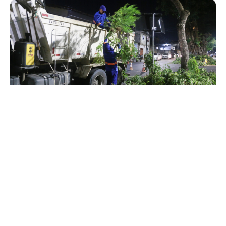
Quinta, 16 Julho 2026 19:13
Prefeitura de Fortaleza
divulga balanço do 5º Ciclo da
Operação Capital Limpa e
Ordenada
A Prefeitura de Fortaleza concluiu o 5º Ciclo da Operação
Capital Limpa e Ordenada com a retirada de mais de 700
toneladas de resíduos em diferentes regiões da cidade.