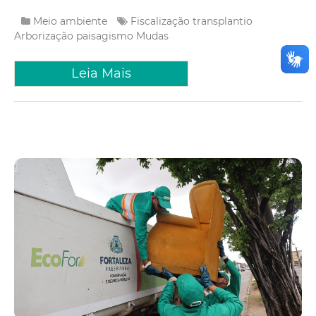
Meio ambiente
Fiscalização
transplantio
Arborização
paisagismo
Mudas
Leia Mais