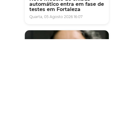
automático entra em fase de
testes em Fortaleza
Quarta, 05 Agosto 2026 16:07
Saúde
Fortaleza terá seis postos de
saúde abertos neste sábado
e domingo (1º e 2/8) para
atendimento à população
Sexta, 31 Julho 2026 16:34