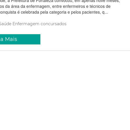
úde, a Prefeitura de Fortaleza convocou, em apenas nove meses,
os da área da enfermagem, entre enfermeiros e técnicos de
nquista é celebrada pela categoria e pelos pacientes, q...
Saúde
Enfermagem
concursados
ia Mais