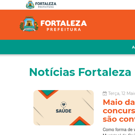
A
Notícias Fortaleza 
Terça, 12 Ma
Maio da
concurs
são co
Como forma de va