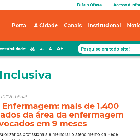
Diário Oficial
Acesso à Inf
Portal
A Cidade
Canais
Institucional
Notí
A+
A
cessibilidade:
A-
Inclusiva
io 2026 08:48
 Enfermagem: mais de 1.400
ados da área da enfermagem
nvocados em 9 meses
lorizar os profissionais e melhorar o atendimento da Rede