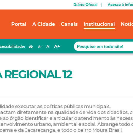
Diário Oficial
Acesso à Inf
Portal
A Cidade
Canais
Institucional
Notí
A+
A
cessibilidade:
A-
A REGIONAL 12
idade executar as políticas públicas municipais,
actam diretamente na qualidade de vida dos cidadãos, c
e ao órgão identificar e articular o atendimento às neces
nvolvimento urbano, ambiental e social. Abrange todo 
acema e da Jacarecanga, e todo o bairro Moura Brasil.