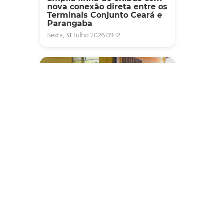
nova conexão direta entre os
Terminais Conjunto Ceará e
Parangaba
Sexta, 31 Julho 2026 09:12
Fiscalização
Agefis apreende cerca de
duas toneladas de alimentos
impróprios para consumo
em supermercado de
Messejana
Quinta, 30 Julho 2026 13:01