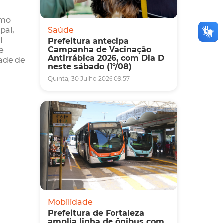
omo
pal,
Saúde
l
Prefeitura antecipa
e
Campanha de Vacinação
Antirrábica 2026, com Dia D
dade de
neste sábado (1º/08)
Quinta, 30 Julho 2026 09:57
Mobilidade
Prefeitura de Fortaleza
amplia linha de ônibus com