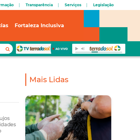
ormação
Transparência
Serviços
Legislação
cias
Fortaleza Inclusiva
Mais Lidas
ujos
sidades
o