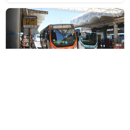
Mobilidade
Prefeitura de Fortaleza amplia linha de
ônibus com nova conexão direta entre os
Terminais Conjunto Ceará e Parangaba
Sexta, 31 Julho 2026 09:12