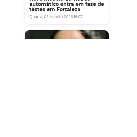
automático entra em fase de
testes em Fortaleza
Quarta, 05 Agosto 2026 16:07
Saúde
Fortaleza terá seis postos de
saúde abertos neste sábado
e domingo (1º e 2/8) para
atendimento à população
Sexta, 31 Julho 2026 16:34