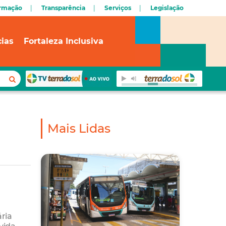
ormação
Transparência
Serviços
Legislação
cias
Fortaleza Inclusiva
Mais Lidas
ria
 vida