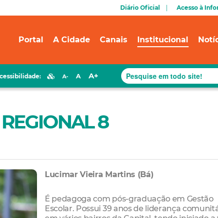
Diário Oficial
Acesso à Inf
Portal
A Cidade
Canais
Institucional
Notí
A+
A
cessibilidade:
A-
A REGIONAL 8
Lucimar Vieira Martins (Bá)
É pedagoga com pós-graduação em Gestão
Escolar. Possui 39 anos de liderança comunitá
em vários bairros da Capital, tendo iniciado a