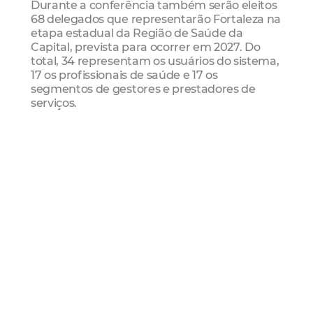
Durante a conferência também serão eleitos
68 delegados que representarão Fortaleza na
etapa estadual da Região de Saúde da
Capital, prevista para ocorrer em 2027. Do
total, 34 representam os usuários do sistema,
17 os profissionais de saúde e 17 os
segmentos de gestores e prestadores de
serviços.
O presidente do Conselho Municipal de
Saúde, Pedro Alves de Araújo Filho, destacou
a importância do controle social e da
participação popular para o fortalecimento
das políticas públicas de saúde.
“Desde 2022, acompanhamos de perto os
desafios da saúde em Fortaleza e o papel da
participação social nesse processo. O
Conselho Municipal de Saúde tem atuado de
forma firme no acompanhamento da gestão,
exercendo seu papel de fiscalização e
controle social. O grande desafio agora é