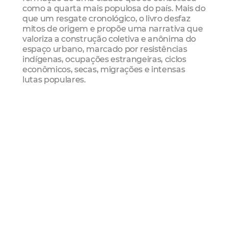
como a quarta mais populosa do país. Mais do
que um resgate cronológico, o livro desfaz
mitos de origem e propõe uma narrativa que
valoriza a construção coletiva e anônima do
espaço urbano, marcado por resistências
indígenas, ocupações estrangeiras, ciclos
econômicos, secas, migrações e intensas
lutas populares.
Segundo o professor Artur Bruno, a edição foi
ampliada e atualizada, contando com a
revisão de todo o material. Também foram
preenchidas lacunas importantes, como a
passagem de Vicente Pínzon em 1500, antes
de Pedro Álvares Cabral, e o acréscimo de
fatos mais recentes, para contemplar a
história de Fortaleza até os dias atuais,
incluindo informações sobre as gestões
municipais e estaduais mais recentes.
“É uma bela síntese, de Pínzon a Evandro