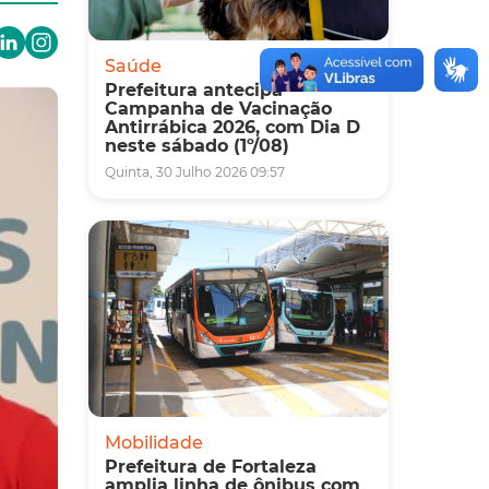
Saúde
Prefeitura antecipa
Campanha de Vacinação
Antirrábica 2026, com Dia D
neste sábado (1º/08)
Quinta, 30 Julho 2026 09:57
Mobilidade
Prefeitura de Fortaleza
amplia linha de ônibus com