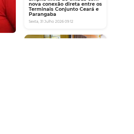
nova conexão direta entre os
Terminais Conjunto Ceará e
Parangaba
Sexta, 31 Julho 2026 09:12
a
o.
ais
Fiscalização
o
Agefis apreende cerca de
duas toneladas de alimentos
impróprios para consumo
em supermercado de
Messejana
Quinta, 30 Julho 2026 13:01