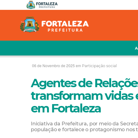
A
06 de Novembro de 2025 em
Participação social
Agentes de Relaçõe
transformam vidas 
em Fortaleza
Iniciativa da Prefeitura, por meio da Secre
população e fortalece o protagonismo nos te