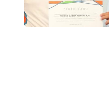
Na última eleição, foram eleitos 479 agentes, entre el
Fortaleza vive um novo tempo de escuta, diál
esperança e solidariedade ganham força po
(ARCC), pessoas que dedicam o dia a dia a 
Eleitos para o biênio 2025–2027, esses age
participativa, inclusiva e humana. Com o apo
Relações Comunitárias (SERC), eles se torn
políticas públicas, serviços e oportunidades p
Vozes que transformam