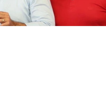
e Francisco Gleidson Rodrigues Alves
ogo e transformação. Nos bairros da capital, histórias de
r meio dos Agentes de Relações Comunitárias e Cidadani
conectar o poder público com quem mais precisa ser ouvid
ntes têm sido peças-chave na construção de uma cidade m
io da Prefeitura de Fortaleza, por meio da Secretaria de
am pontes vivas entre as comunidades e a gestão, levand
ara os territórios mais diversos da capital.