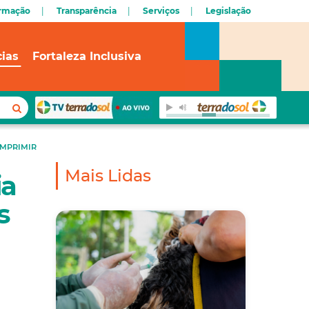
ormação
Transparência
Serviços
Legislação
cias
Fortaleza Inclusiva
IMPRIMIR
Mais Lidas
ia
s