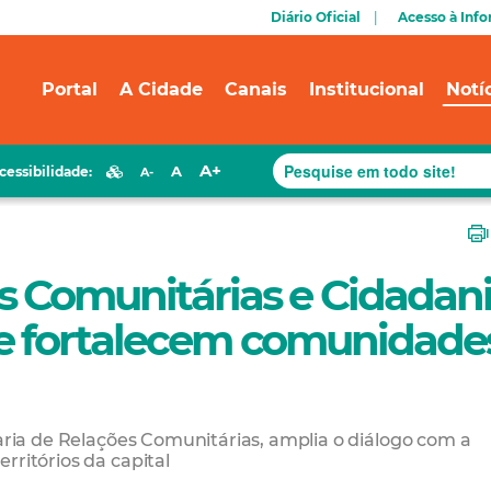
Diário Oficial
Acesso à Inf
Portal
A Cidade
Canais
Institucional
Notí
A+
A
cessibilidade:
A-
s Comunitárias e Cidadan
e fortalecem comunidade
taria de Relações Comunitárias, amplia o diálogo com a
rritórios da capital