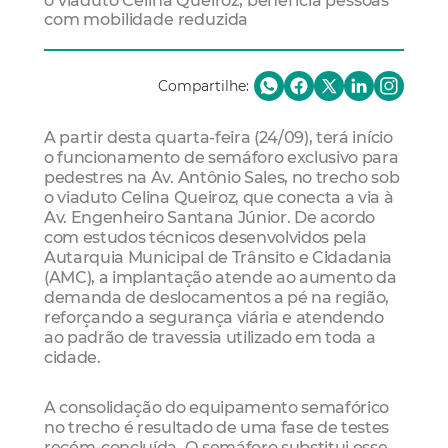
o viaduto Celina Queiroz, beneficia pessoas
com mobilidade reduzida
Compartilhe:
A partir desta quarta-feira (24/09), terá início
o funcionamento de semáforo exclusivo para
pedestres na Av. Antônio Sales, no trecho sob
o viaduto Celina Queiroz, que conecta a via à
Av. Engenheiro Santana Júnior. De acordo
com estudos técnicos desenvolvidos pela
Autarquia Municipal de Trânsito e Cidadania
(AMC), a implantação atende ao aumento da
demanda de deslocamentos a pé na região,
reforçando a segurança viária e atendendo
ao padrão de travessia utilizado em toda a
cidade.
A consolidação do equipamento semafórico
no trecho é resultado de uma fase de testes
recém-concluída. O semáforo substitui esse