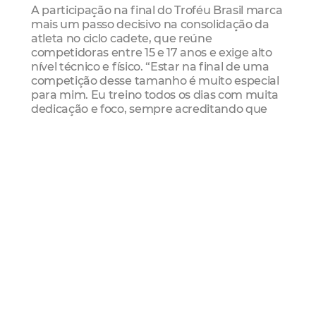
A participação na final do Troféu Brasil marca
mais um passo decisivo na consolidação da
atleta no ciclo cadete, que reúne
competidoras entre 15 e 17 anos e exige alto
nível técnico e físico. “Estar na final de uma
competição desse tamanho é muito especial
para mim. Eu treino todos os dias com muita
dedicação e foco, sempre acreditando que
posso evoluir. Representar Fortaleza e a Rede
Cuca no Brasileiro me dá ainda mais
motivação”, destaca Ana Mikaele.
O prefeito de Fortaleza, Evandro Leitão,
acompanhou a competição e parabenizou a
jovem pelas redes sociais em vídeo publicado
nas redes sociais. Segundo ele, o
investimento no esporte fortalece o
protagonismo dos jovens do município.
“Valorizar o esporte é valorizar a vida na nossa
cidade. Por isso, temos investido, cada vez