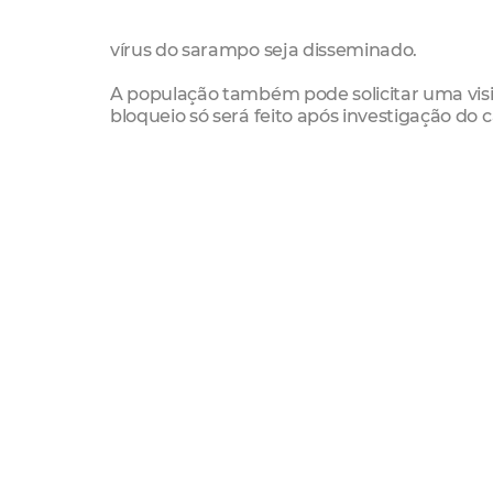
vírus do sarampo seja disseminado.
A população também pode solicitar uma visit
bloqueio só será feito após investigação do 
Aliada às ações de bloqueio, a Secretaria Re
postos de saúde, de segunda à sexta-feira, d
Aragão, Miriam Porto Mota e Frei Tito, fun
funciona nos finais de semana, sábado e dom
Além disso, a equipe de saúde da Regional 
casos, como Praia do Futuro, Papicu, Cidad
População-alvo
Em Fortaleza, a campanha de vacinação contr
atingir a meta de vacinar um total de 160.551
A vacinação contra o sarampo é destinada p
da vacina, e para crianças de um ano a me
indiscriminadamente, o que significa que 
doses já tenha recebido anteriormente.