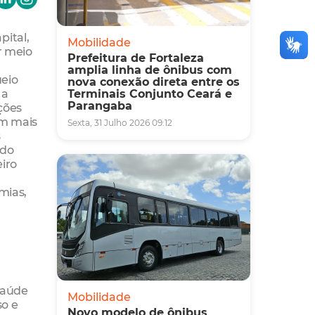
pital,
Mobilidade
r meio
Prefeitura de Fortaleza
amplia linha de ônibus com
ueio
nova conexão direta entre os
 a
Terminais Conjunto Ceará e
Parangaba
ções
am mais
Sexta, 31 Julho 2026 09:12
s
ndo
iro
mias,
Saúde
Mobilidade
so e
Novo modelo de ônibus