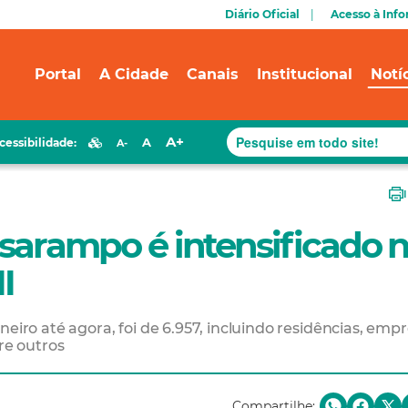
Diário Oficial
Acesso à Inf
Portal
A Cidade
Canais
Institucional
Notí
A+
A
cessibilidade:
A-
 sarampo é intensificado 
I
eiro até agora, foi de 6.957, incluindo residências, empr
re outros
Compartilhe: