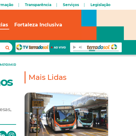
ormação
Transparência
Serviços
Legislação
cias
Fortaleza Inclusiva
IMPRIMIR
Mais Lidas
nos
esas,