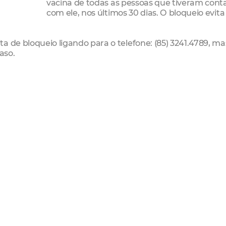
vacina de todas as pessoas que tiveram cont
com ele, nos últimos 30 dias. O bloqueio evita
a de bloqueio ligando para o telefone: (85) 3241.4789, ma
caso.
gional II segue com a vacinação contra o sarampo nos seus
as 8h às 17h. Já os postos de saúde Paulo Marcelo, Irmã H
cionam de 7h às 19h. O Posto de Saúde Paulo Marcelo ta
ingo, das 8h às 17h para vacinação.
II faz mutirões de vacinação em bairros com maior númer
e 2000, Vicente Pinzon e Caça e Pesca.
a o sarampo teve início no dia 25 de janeiro, e segue at
 mil crianças.
ara crianças de seis a 11 meses que devem receber uma 
nores de cinco anos que devem receber uma dose da vaci
deverão receber a dose da campanha independente de qu