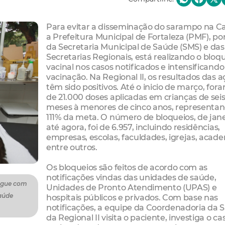
Para evitar a disseminação do sarampo na Ca
a Prefeitura Municipal de Fortaleza (PMF), po
da Secretaria Municipal de Saúde (SMS) e das
Secretarias Regionais, está realizando o bloq
vacinal nos casos notificados e intensificando
vacinação. Na Regional II, os resultados das a
têm sido positivos. Até o inicio de março, for
de 21.000 doses aplicadas em crianças de sei
meses à menores de cinco anos, representa
111% da meta. O número de bloqueios, de jane
até agora, foi de 6.957, incluindo residências,
empresas, escolas, faculdades, igrejas, acade
entre outros.
Os bloqueios são feitos de acordo com as
notificações vindas das unidades de saúde,
segue com
Unidades de Pronto Atendimento (UPAS) e
saúde
hospitais públicos e privados. Com base nas
notificações, a equipe da Coordenadoria da 
da Regional II visita o paciente, investiga o ca