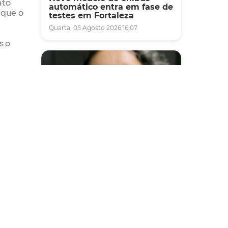
ato
automático entra em fase de
 que o
testes em Fortaleza
Quarta, 05 Agosto 2026 16:07
s o
 11
ercília
mbém
o de
Saúde
Fortaleza terá seis postos de
é
saúde abertos neste sábado
e domingo (1º e 2/8) para
atendimento à população
dose
Sexta, 31 Julho 2026 16:34
na,
antas