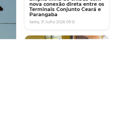
nova conexão direta entre os
Terminais Conjunto Ceará e
Parangaba
Sexta, 31 Julho 2026 09:12
 pela
idades
ênico,
Fiscalização
Agefis apreende cerca de
duas toneladas de alimentos
os Melo
impróprios para consumo
em supermercado de
nos do
Messejana
entes
Quinta, 30 Julho 2026 13:01