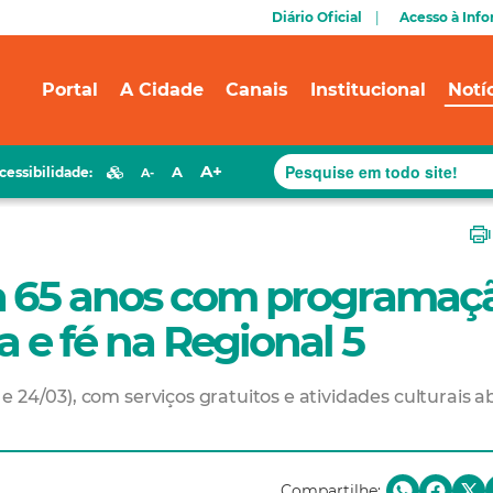
Diário Oficial
Acesso à Inf
Portal
A Cidade
Canais
Institucional
Notí
A+
A
cessibilidade:
A-
a 65 anos com programaç
a e fé na Regional 5
 24/03), com serviços gratuitos e atividades culturais a
Compartilhe: