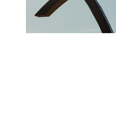
A programação tem início nesta segunda-feira (23/03
Jardim) (Foto: Tainá Cavalcante)
O bairro Bom Jardim comemora seus 65 ano
Prefeitura de Fortaleza, por meio da Secreta
reúnem prestação de serviços essenciais, a
valorizando a diversidade e a participação c
A programação tem início nesta segunda-fei
(Entrada do Bom Jardim), que contará com 
bairro, atividades culturais e feirinha de ar
credos, incluindo representantes das igrejas