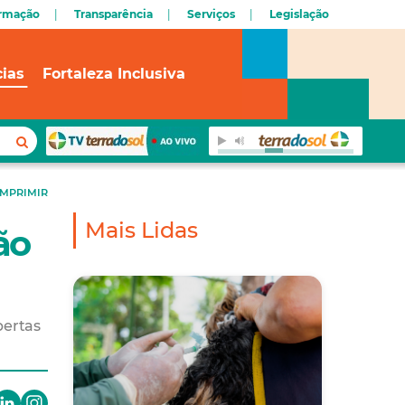
ormação
Transparência
Serviços
Legislação
cias
Fortaleza Inclusiva
IMPRIMIR
Mais Lidas
ão
bertas