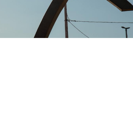
), às 18h, com um ato ecumênico na Praça Irmãos Melo (Entrada do Bom
s de história com uma programação especial promovida
ria Regional 5, nos dias 23 e 24 de março de 2026. As ativ
ções de cidadania, apresentações culturais e um ato ecum
omunitária.
ra (23/03), às 18h, com um ato ecumênico na Praça Irmã
apresentações musicais, recital em homenagem aos 65 a
tesanato. O momento reunirá lideranças religiosas de difer
 católica, evangélica e de matriz africana, promovendo