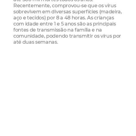
Recentemente, comprovou-se que os
vírus
sobrevivem em diversas superfícies (madeira,
aço e tecidos) por 8 a 48 horas. As crianças
com idade entre 1 e 5 anos são as principais
fontes de transmissão na família e na
comunidade, podendo transmitir os vírus por
até duas
semanas.
Para a coordenadora de Imunização da SMS,
Vanessa Soldatelli, a vacina é a única forma
de garantir proteção contra a influenza. “A
vacina esta disponível em todos os postos de
saúde e de forma gratuita. Quanto mais cedo
vacinarmos, maior
é a garantia de proteção
contra a gripe, principalmente entre crianças
e idosos”, destacou Vanessa.
Os postos de saúde funcionam de segunda a
sexta-feira, no horário de 7h às 19h. A sala de
imunização inicia suas atividades às 7h30 e
encerra às 18h30, com o tempo necessário de