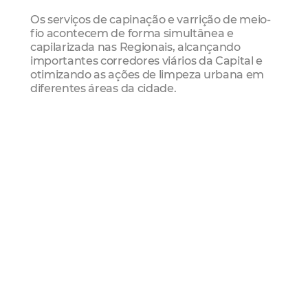
Os serviços de capinação e varrição de meio-
fio acontecem de forma simultânea e
capilarizada nas Regionais, alcançando
importantes corredores viários da Capital e
otimizando as ações de limpeza urbana em
diferentes áreas da cidade.
Capital Limpa e Ordenada
A Operação Capital Limpa e Ordenada
iniciou em 2 de março de 2026, ampliando a
atuação integrada do Município no
enfrentamento ao descarte irregular, no
ordenamento urbano e na revitalização de
vias públicas.
A operação é coordenada pela Secretaria de
Governo (Segov) e reúne equipes da Agefis,
Secretarias Regionais (SERs), Secretaria da
Conservação e Serviços Públicos (SCSP),