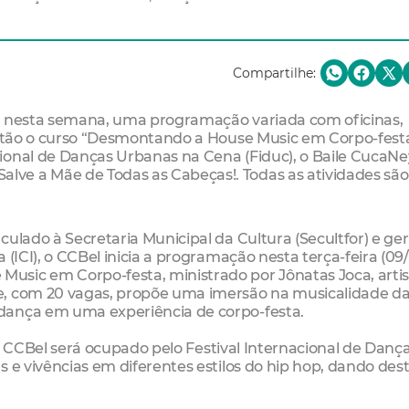
Compartilhe:
e, nesta semana, uma programação variada com oficinas,
 estão o curso “Desmontando a House Music em Corpo-festa
ional de Danças Urbanas na Cena (Fiduc), o Baile CucaNe
ve a Mãe de Todas as Cabeças!. Todas as atividades são
ulado à Secretaria Municipal da Cultura (Secultfor) e ger
(ICI), o CCBel inicia a programação nesta terça-feira (09/
sic em Corpo-festa, ministrado por Jônatas Joca, artis
e, com 20 vagas, propõe uma imersão na musicalidade d
dança em uma experiência de corpo-festa.
 do CCBel será ocupado pelo Festival Internacional de Danç
s e vivências em diferentes estilos do hip hop, dando de