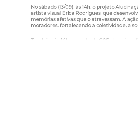
No sábado (13/09), às 14h, o projeto Aluci
artista visual Erica Rodrigues, que desenvol
memórias afetivas que o atravessam. A ação 
moradores, fortalecendo a coletividade, a soc
Também às 14h, na sede do CCBel, será reali
público a criar fanzines com temáticas ligad
criativa e funcionará como um espaço de es
moradores do entorno ao universo artístico e 
Encerrando a programação da semana, às 17h
tem como pilares a inclusão, o protagonismo j
empreendedorismo comunitário.
A programação traz apresentações que exalta
Entre as atrações confirmadas estão Dafny B
Marques, em show musical com repertório p
com apresentação que une a musicalidade no
potência cultural do Ceará.