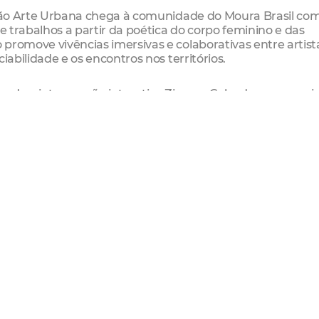
nação Arte Urbana chega à comunidade do Moura Brasil co
ve trabalhos a partir da poética do corpo feminino e das
promove vivências imersivas e colaborativas entre artist
iabilidade e os encontros nos territórios.
zada a intervenção interativa Zine na Calçada, que convi
as à diversidade e ao respeito. A atividade estimula a exp
cuta ativa e acolhimento, aproximando frequentadores e
social do coletivo.
, o Baile CucaNey ocupa a Casa de Praia da Música. O c
ovem, a valorização de artistas locais e o incentivo ao
m a pluralidade cultural e a força da representatividad
ariolli, com performance drag de dança e “bate cabelo”;
op e referências à cultura LGBTQIAPN+; e Fabiano Brand
rdestina à identidade regional, reafirmando as raízes e