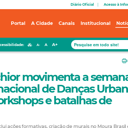
Diário Oficial
Acesso à Inf
Portal
A Cidade
Canais
Institucional
Notí
A+
A
cessibilidade:
A-
lchior movimenta a seman
rnacional de Danças Urba
orkshops e batalhas de
 ações formativas, criação de murais no Moura Brasil 