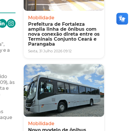
Mobilidade
Prefeitura de Fortaleza
amplia linha de ônibus com
nova conexão direta entre os
Terminais Conjunto Ceará e
Parangaba
”,
y e a
Sexta, 31 Julho 2026 09:12
ido
09), às
ta e
a
as
staque
Mobilidade
Novo modelo de ônibus