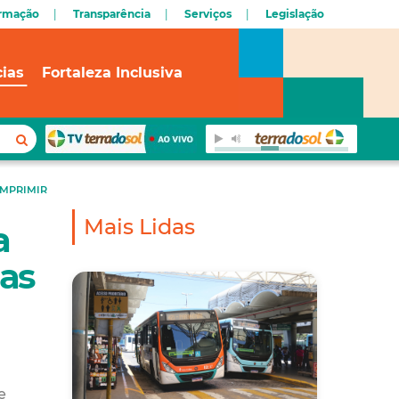
ormação
Transparência
Serviços
Legislação
cias
Fortaleza Inclusiva
IMPRIMIR
Mais Lidas
a
nas
e