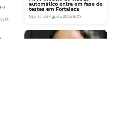
automático entra em fase de
m a
testes em Fortaleza
Quarta, 05 Agosto 2026 16:07
as e
da o
ressão
oletivo
Saúde
Fortaleza terá seis postos de
e.
saúde abertos neste sábado
 Dih
e domingo (1º e 2/8) para
ão,
atendimento à população
 a
Sexta, 31 Julho 2026 16:34