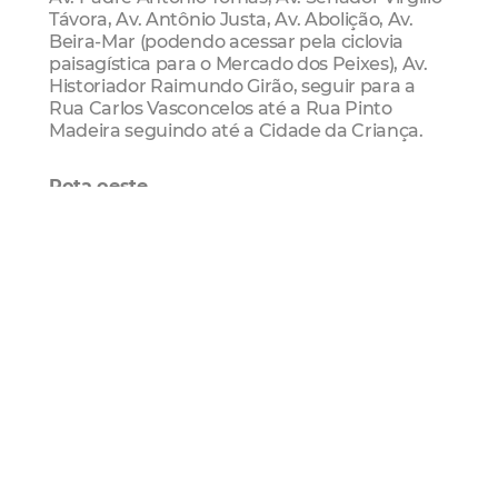
Távora, Av. Antônio Justa, Av. Abolição, Av.
Beira-Mar (podendo acessar pela ciclovia
paisagística para o Mercado dos Peixes), Av.
Historiador Raimundo Girão, seguir para a
Rua Carlos Vasconcelos até a Rua Pinto
Madeira seguindo até a Cidade da Criança.
Rota oeste
A rota oeste vai ligar o Parque Rachel de
Queiroz, no bairro Presidente Kennedy, à
Cidade da Criança e à Av. Beira-Mar. O
circuito passará pela Rua Braz de Francesco,
Av. Bezerra de Menezes, Rua Justiniano de
Serpa, Av. Domingos Olímpio, onde poderá se
conectar com a rota sul, pela Rua General
Sampaio, seguindo pela Rua Pedro Pereira
até a Cidade da Criança ou seguir até a Rua
Carlos Vasconcelos em direção à Av. Beira-
Mar (ciclovia paisagística), onde se conectará
com a rota leste, em direção à Cidade da