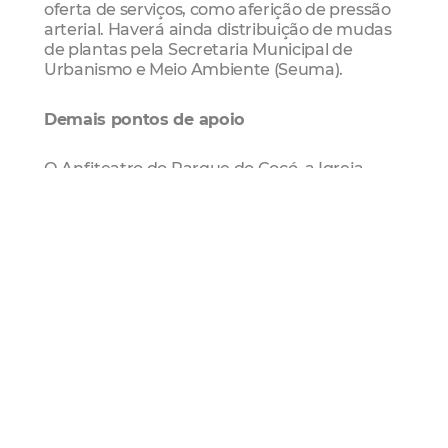
oferta de serviços, como aferição de pressão
arterial. Haverá ainda distribuição de mudas
de plantas pela Secretaria Municipal de
Urbanismo e Meio Ambiente (Seuma).
Demais pontos de apoio
O Anfiteatro do Parque do Cocó, a Igreja
Nossa Senhora Aparecida e a Praça Jonas
Gomes de Freitas (atrás do North Shopping)
também serão pontos de apoio aos ciclistas,
conforme todos os finais de semana da
Ciclofaixa de Lazer.
Orientadores da AMC, da Empresa de
Transporte Urbano de Fortaleza (Etufor) e da
Guarda Municipal vão dar suporte aos
usuários de bike nas três rotas, adaptadas
para serem finalizadas na Cidade da Criança.
Rota Leste