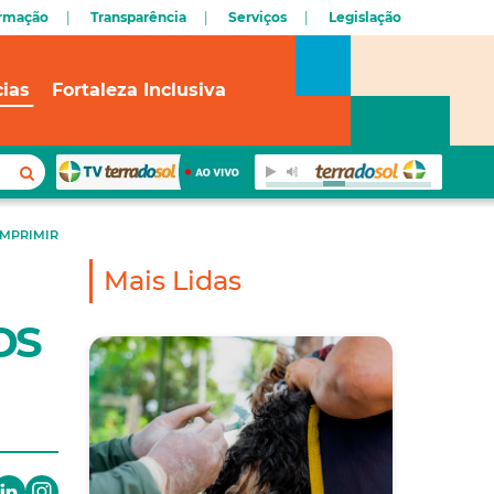
ormação
Transparência
Serviços
Legislação
cias
Fortaleza Inclusiva
IMPRIMIR
Mais Lidas
ODS