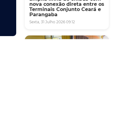
nova conexão direta entre os
Terminais Conjunto Ceará e
Parangaba
Sexta, 31 Julho 2026 09:12
ia da
o poder
icas
Fiscalização
Agefis apreende cerca de
de
duas toneladas de alimentos
o de
impróprios para consumo
em supermercado de
Messejana
Quinta, 30 Julho 2026 13:01
ibuir