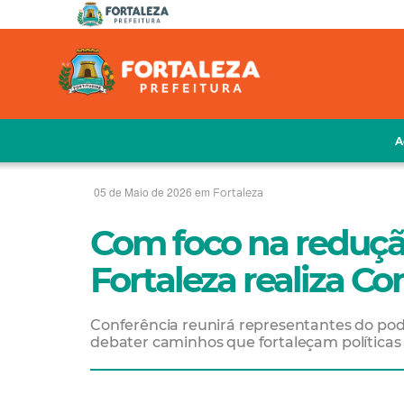
A
05 de Maio de 2026 em
Fortaleza
Com foco na reduçã
Fortaleza realiza Co
Conferência reunirá representantes do poder
debater caminhos que fortaleçam políticas p