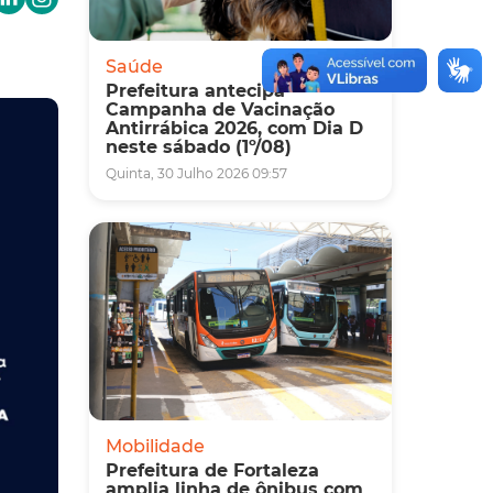
Saúde
Prefeitura antecipa
Campanha de Vacinação
Antirrábica 2026, com Dia D
neste sábado (1º/08)
Quinta, 30 Julho 2026 09:57
Mobilidade
Prefeitura de Fortaleza
amplia linha de ônibus com