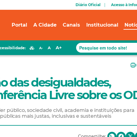
Diário Oficial
Acesso à Inf
Portal
A Cidade
Canais
Institucional
Notí
A+
A
cessibilidade:
A-
o das desigualdades,
nferência Livre sobre os 
 público, sociedade civil, academia e instituições para
úblicas mais justas, inclusivas e sustentáveis
Compartilhe: