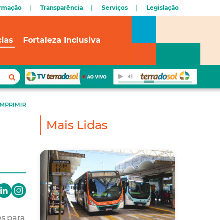
ormação
Transparência
Serviços
Legislação
cias
Fortaleza Inclusiva
IMPRIMIR
Mais Lidas
es para