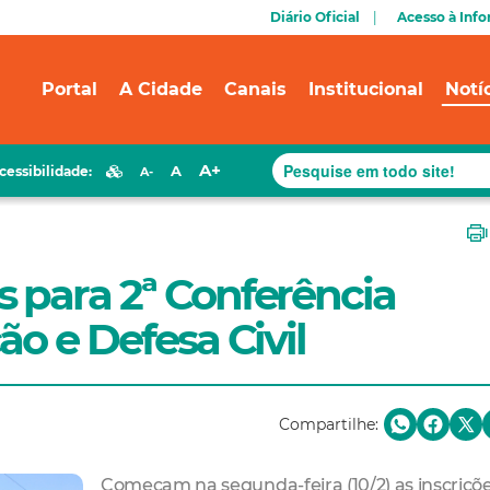
Diário Oficial
Acesso à Inf
Portal
A Cidade
Canais
Institucional
Notí
A+
A
cessibilidade:
A-
 para 2ª Conferência
ão e Defesa Civil
Compartilhe:
Começam na segunda-feira (10/2) as inscriçõ