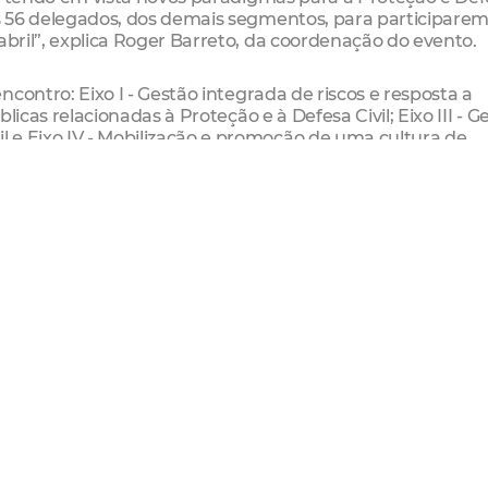
os 56 delegados, dos demais segmentos, para participare
abril”, explica Roger Barreto, da coordenação do evento.
encontro:
Eixo I - Gestão integrada de riscos e resposta a
blicas relacionadas à Proteção e à Defesa Civil; Eixo III - G
 e Eixo IV - Mobilização e promoção de uma cultura de
Resilientes.
ana, conforme as diretrizes da Secretaria Nacional de Def
ocasião em que apresentamos aos convidados, a programaçã
tividades da conferência municipal”, finaliza Barreto.
e Defesa Civil
s)