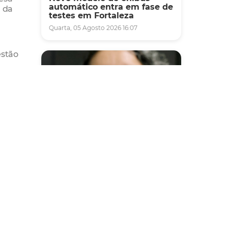
automático entra em fase de
m da
testes em Fortaleza
Quarta, 05 Agosto 2026 16:07
estão
esa
o, os
Saúde
Fortaleza terá seis postos de
saúde abertos neste sábado
e domingo (1º e 2/8) para
atendimento à população
Sexta, 31 Julho 2026 16:34