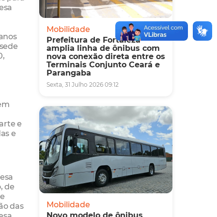
fesa
Mobilidade
anos
Prefeitura de Fortaleza
 sede
amplia linha de ônibus com
0,
nova conexão direta entre os
Terminais Conjunto Ceará e
Parangaba
Sexta, 31 Julho 2026 09:12
vem
arte e
das e
fesa
, de
de
Mobilidade
ção das
fesa
Novo modelo de ônibus