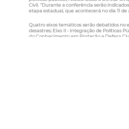
Civil. “Durante a conferência serão indicad
etapa estadual, que acontecerá no dia 11 de 
Quatro eixos temáticos serão debatidos no 
desastres; Eixo II - Integração de Políticas Pú
do Conhecimento em Proteção e Defesa Civil
Proteção e Defesa Civil na busca de Cidades 
“A etapa preparatória foi realizada esta sem
Civil. Foi um encontro bastante positivo, 
eixos temáticos, objetivos e cronograma de a
Serviço
O que
:
2ª Conferência Municipal de Proteção 
Data:
22/2/14
Horário:
de 7h30 às 18h
Local:
IMPARH (av. João Pessoa 5.609, Dama
Acesso ao Formulário de Inscrição