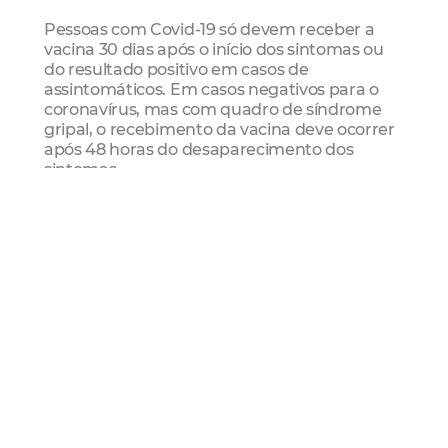
Pessoas com Covid-19 só devem receber a
vacina 30 dias após o início dos sintomas ou
do resultado positivo em casos de
assintomáticos. Em casos negativos para o
coronavírus, mas com quadro de síndrome
gripal, o recebimento da vacina deve ocorrer
após 48 horas do desaparecimento dos
sintomas.
Atendimento nesta terça-feira (07/02)
*O atendimento descrito abaixo ocorre
mediante a capacidade diária máxima de
cada equipamento.
PRIMEIRA DOSE
1 – Atendimento dos que possuem entre 3
ou 11 anos, residentes de Fortaleza