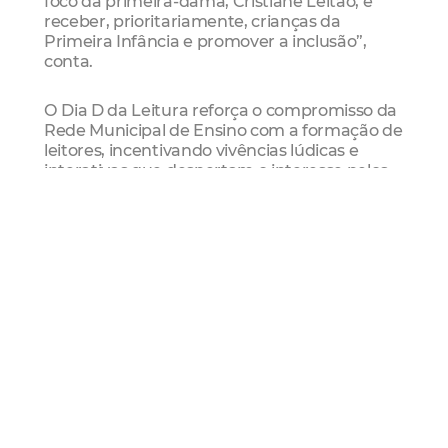
foco da primeira-dama, Cristiane Leitão, é
receber, prioritariamente, crianças da
Primeira Infância e promover a inclusão”,
conta.
O Dia D da Leitura reforça o compromisso da
Rede Municipal de Ensino com a formação de
leitores, incentivando vivências lúdicas e
interativas que despertam o interesse pelos
livros, estimulam a imaginação e contribuem
para a aprendizagem dos estudantes.
Educação
Leitura
Mais Lidas