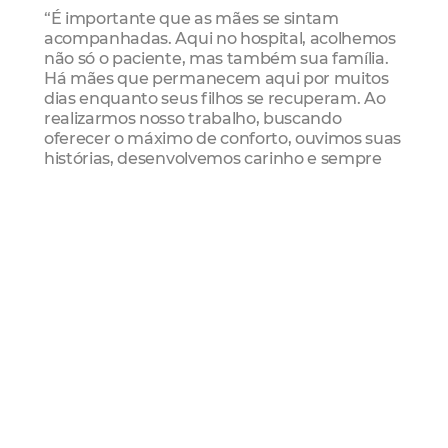
“É importante que as mães se sintam
acompanhadas. Aqui no hospital, acolhemos
não só o paciente, mas também sua família.
Há mães que permanecem aqui por muitos
dias enquanto seus filhos se recuperam. Ao
realizarmos nosso trabalho, buscando
oferecer o máximo de conforto, ouvimos suas
histórias, desenvolvemos carinho e sempre
torcemos pelo melhor.”
Ela destaca ainda por que a rede de apoio é
essencial nesse momento delicado. “É muito
bonito ver o carinho que cada mãe tem não
apenas com seu próprio filho, mas também
com os filhos de outras mães que estão
passando pela mesma situação. Muitas vezes,
devido à solidão, elas criam laços de amizade
e passam a se apoiar mutuamente. A rede de
apoio familiar é muito importante, mas
muitas delas não a possuem”, conta a
psicóloga.