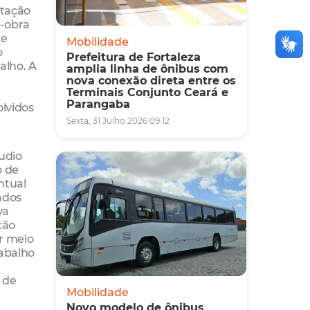
atação
e-obra
de
Mobilidade
o
Prefeitura de Fortaleza
alho. A
amplia linha de ônibus com
e
nova conexão direta entre os
Terminais Conjunto Ceará e
Parangaba
olvidos
Sexta, 31 Julho 2026 09:12
udio
o de
ntual
ados
va
ção
r meio
rabalho
 de
Mobilidade
Novo modelo de ônibus