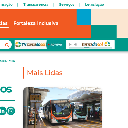
ormação
Transparência
Serviços
Legislação
cias
Fortaleza Inclusiva
IMPRIMIR
Mais Lidas
dos