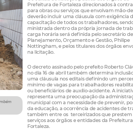
Prefeitura de Fortaleza direcionados à contr
para obras ou serviços que envolvam mão-d
deverão incluir uma cláusula com exigência 
capacitação de todos os trabalhadores, send
ministrada dentro da própria jornada de trab
carga horária será definida pelo secretário d
Planejamento, Orçamento e Gestão, Philipe
Nottingham, e pelos titulares dos órgãos env
na licitação.
O decreto assinado pelo prefeito Roberto Clá
no dia 16 de abril também determina inclusã
uma cláusula nos editais definindo um perce
mínimo de vagas para trabalhadores reabilit
ou beneficiários de auxílio-acidente. A iniciati
representa uma preocupação da administra
municipal com a necessidade de prevenir, po
também
da educação, a ocorrência de acidentes de t
também entre os terceirizados que prestem
serviços aos órgãos e entidades da Prefeitura
Fortaleza.