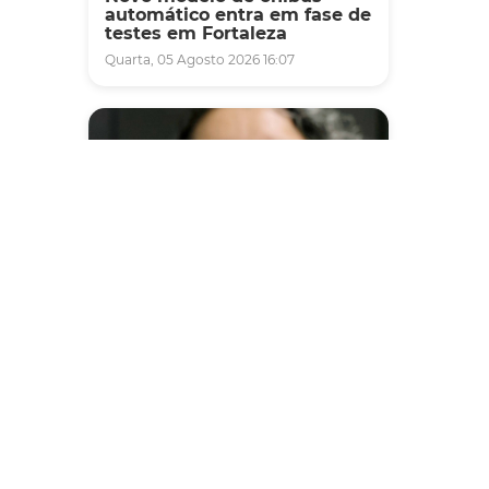
automático entra em fase de
testes em Fortaleza
Quarta, 05 Agosto 2026 16:07
Saúde
Fortaleza terá seis postos de
saúde abertos neste sábado
e domingo (1º e 2/8) para
atendimento à população
Sexta, 31 Julho 2026 16:34