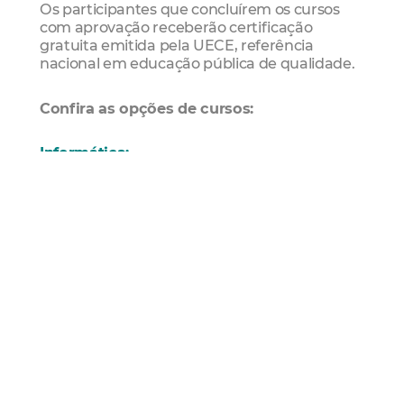
Os participantes que concluírem os cursos
com aprovação receberão certificação
gratuita emitida pela UECE, referência
nacional em educação pública de qualidade.
Confira as opções de cursos:
Informática:
Informática Prática (50h)
Introdução a Aplicativos On-line do Google
(50h)
Recursos Básicos do Microsoft Excel -
Aprendendo a Criar Planilhas e a Utilização
de Recursos e Funções Básicas (15h)
Power BI para Educação (10h)
Inteligência Artificial para Educação I (10h)
Inteligência Artificial para Educação II:
Potencializando Métodos e Ferramentas (10h)
Inteligência Artificial para Estudos Criativos
(10h)