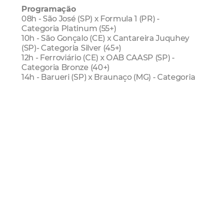
Programação
08h - São José (SP) x Formula 1 (PR) -
Categoria Platinum (55+)
10h - São Gonçalo (CE) x Cantareira Juquhey
(SP)- Categoria Silver (45+)
12h - Ferroviário (CE) x OAB CAASP (SP) -
Categoria Bronze (40+)
14h - Barueri (SP) x Braunaço (MG) - Categoria
Gold (50+)
16h - Nippon (SP) x Banespa (SP) ou Global
Service (AM) - Categoria Diamond (60+)
As partidas serão transmitidas, ao vivo, pelo
canal AFIASoccer no YouTube