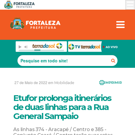
27 de Maio de 2022 em
Mobilidade
IMPRIMIR
Etufor prolonga itinerários
de duas linhas para a Rua
General Sampaio
As linhas 374 - Aracapé / Centro e 385 -