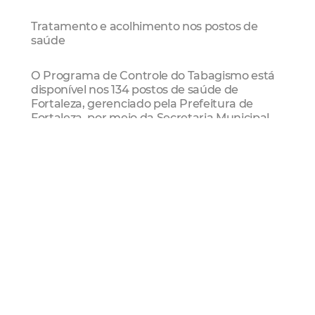
Tratamento e acolhimento nos postos de
saúde
O Programa de Controle do Tabagismo está
disponível nos 134 postos de saúde de
Fortaleza, gerenciado pela Prefeitura de
Fortaleza, por meio da Secretaria Municipal
da Saúde (SMS).
O tratamento é gratuito, multidisciplinar e
tem duração de 12 meses. O
acompanhamento inclui triagem, avaliação
do grau de dependência e da motivação do
paciente, além de sessões de terapia
comportamental individuais e em grupo.
Quando necessário, também são
disponibilizados medicamentos para auxiliar
no processo de cessação do tabagismo.
Atualmente, 30 unidades de saúde contam