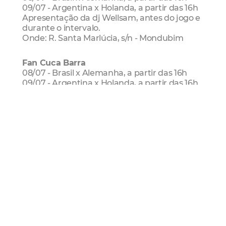
09/07 - Argentina x Holanda, a partir das 16h
Apresentação da dj Wellsam, antes do jogo e
durante o intervalo.
Onde: R. Santa Marlúcia, s/n - Mondubim
Fan Cuca Barra
08/07 - Brasil x Alemanha, a partir das 16h
09/07 - Argentina x Holanda, a partir das 16h
Apresentação de dj Flip, antes do jogo e
durante o intevalo.
Onde: Av. Pres. Castelo Branco, 6.417 - Barra
do Ceará
Mais Lidas