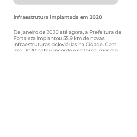
Infraestrutura implantada em 2020
De janeiro de 2020 até agora, a Prefeitura de
Fortaleza implantou 55,9 km de novas
infraestruturas cicloviárias na Cidade. Com
isso, 2020 bateu recorde e se torna, mesmo
sem ter acabado, o período que mais
recebeu percursos para o deslocamento
seguro de ciclistas, apesar dos impactos
causados pela Covid-19, contemplando
importantes vias com novas ciclofaixas,
ciclovias ou ciclorrotas.
Como resultado desses projetos, Fortaleza se
tornou a cidade brasileira onde as pessoas
vivem mais próximas à infraestrutura
cicloviária, de acordo com
levantamento do
Instituto de Políticas de Transporte e
Desenvolvimento (ITDP Brasil)
.