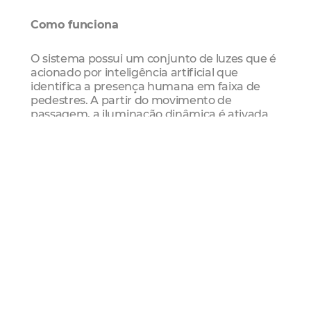
Como funciona
O sistema possui um conjunto de luzes que é
acionado por inteligência artificial que
identifica a presença humana em faixa de
pedestres. A partir do movimento de
passagem, a iluminação dinâmica é ativada
lançando feixes de luz sobre quem caminha,
do início à conclusão da travessia.
O sistema ainda pode iluminar de forma
independente pedestres que transitam em
sentidos opostos na faixa, aumentando a
visibilidade de quem faz o percurso a pé e
chamando a atenção do condutor.
Desenvolvido em caráter piloto, o sistema é
alvo de pesquisa que está em fase inicial.
“Nossa expectativa é que a iluminação
dinâmica aumente significativamente a