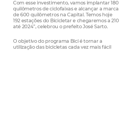
Com esse investimento, vamos implantar 180
quilômetros de ciclofaixas e alcançar a marca
de 600 quilômetros na Capital. Temos hoje
192 estações do Bicicletar e chegaremos a 210
até 2024”, celebrou o prefeito José Sarto.
O objetivo do programa Bici é tornar a
utilização das bicicletas cada vez mais fácil
aos residentes, além de ajudar a reduzir as
emissões de gases com efeito de estufa,
reforçar a saúde pública e aumentar as
oportunidades econômicas.
Como destacou o presidente da Fundação de
Ciência, Tecnologia e Inovação de Fortaleza
(Citinova) Luiz Alberto Sabóia, a proposta de
Fortaleza envolve não apenas a qualificação
da malha cicloviária da cidade, mas também
uma série de ações inovadoras para o modal,
buscando o desenvolvimento de uma política
pública viária baseada em dados e
preocupada com o bem-estar do ciclista.