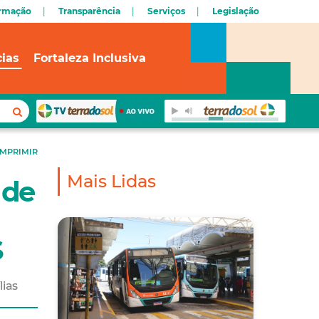
ormação
Transparência
Serviços
Legislação
cias
Fortaleza Inclusiva
IMPRIMIR
Mais Lidas
 de
S
lias