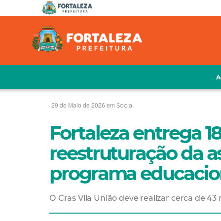
A
29 de Maio de 2026 em
Social
Fortaleza entrega 
reestruturação da as
programa educacio
O Cras Vila União deve realizar cerca de 43 