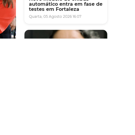
automático entra em fase de
testes em Fortaleza
Quarta, 05 Agosto 2026 16:07
lados
Saúde
Fortaleza terá seis postos de
saúde abertos neste sábado
a da
e domingo (1º e 2/8) para
Mais
atendimento à população
Sexta, 31 Julho 2026 16:34