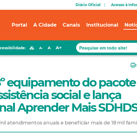
Diário Oficial
Acesso à Inf
Portal
A Cidade
Canais
Institucional
Notí
A+
A
cessibilidade:
A-
18º equipamento do pacote
sistência social e lança
nal Aprender Mais SDHD
mil atendimentos anuais e beneficiar mais de 18 mil famí