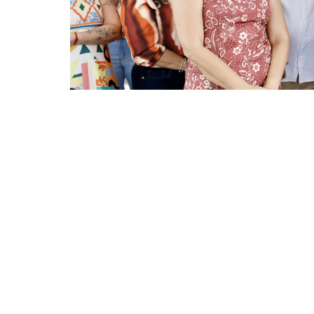
As ações integram o Plano Fortaleza Inclusiva e, com
no pacote de reestruturação (Fotos: Beatriz Boblitz)
A Prefeitura de Fortaleza entregou, nesta se
Assistência Social (Cras) Vila União. Duran
SDHDS, que oferecerá atividades educacion
assistência social.