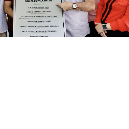
o destacou o prefeito, o Cras Vila União é um dos equipamentos contemp
xta-feira (29/05), a requalificação do Centro de Referênci
te a cerimônia, também foi lançado o programa Aprender 
ais no contraturno escolar dentro dos equipamentos da