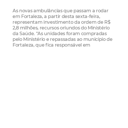
As novas ambulâncias que passam a rodar
em Fortaleza, a partir desta sexta-feira,
representam investimento da ordem de R$
2,8 milhões, recursos oriundos do Ministério
da Saúde. “As unidades foram compradas
pelo Ministério e repassadas ao município de
Fortaleza, que fica responsável em
disponibilizar as equipes técnicas”, esclareceu
a secretária de Saúde de Fortaleza, Socorro
Martins. Durante a solenidade no pátio do
Paço Municipal, os socorristas do SAMU
simularam um atendimento de urgência,
com o líder do prefeito na Câmara Municipal
de Fortaleza, vereador Evaldo Lima.
O Samu atende as ocorrências por meio da
central de telefone 192, que funciona 24
horas. Atualmente, possui 18 equipes básicas
para transporte de pacientes sem risco
imediato de vida e quatro unidades
avançadas para pacientes com risco de