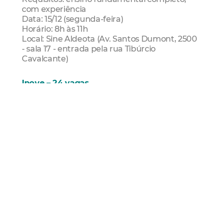
com experiência
Data: 15/12 (segunda-feira)
Horário: 8h às 11h
Local: Sine Aldeota (Av. Santos Dumont, 2500
- sala 17 - entrada pela rua Tibúrcio
Cavalcante)
Inove – 24 vagas
Requisitos: ensino fundamental completo,
com experiência
Data: 15/12 (segunda-feira)
Horário: 13h às 15h
Local: Sine Aldeota (Av. Santos Dumont, 2500
- sala 17 - entrada pela rua Tibúrcio
Cavalcante)
Inove – 24 vagas
Requisitos: ensino Fundamental completo,
com experiência
Data: 16/12/2025 (terça-feira)
Horário: 8h às 15h