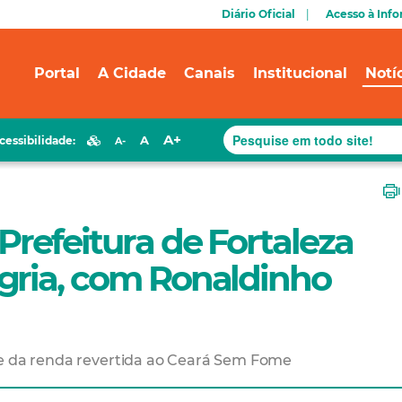
Diário Oficial
Acesso à Inf
Portal
A Cidade
Canais
Institucional
Notí
A+
A
cessibilidade:
A-
Prefeitura de Fortaleza
gria, com Ronaldinho
te da renda revertida ao Ceará Sem Fome