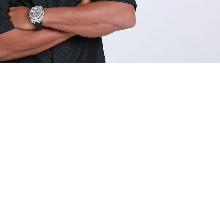
 incluindo o ex-jogador Ronaldinho Gaúcho (Foto: divulgação)
a Prefeitura de Fortaleza, o Estádio Presidente Vargas 
Jogo da Alegria, que terá como tema Páscoa Ceará Sem Fom
alidades, incluindo o ex-jogador Ronaldinho Gaúcho e art
rcia Felipe, Mara Pavanelli, Zé Vaqueiro, Poze do Rodo,
rry Freitas, Matheus Fernandes, dentre outros. Conside
, terá parte da renda revertida para o programa Ceará S