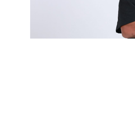
A partida de futebol reunirá diversas personalidades,
Com apoio do Governo do Estado do Ceará e d
palco, na próxima quarta-feira (23/4), do 
A partida de futebol reunirá diversas person
conhecidos do público como Leo Foguete, Ma
Show, Laninha Show, Alanzinho Coreano, Hen
maior evento beneficente esportivo do País
Fome.