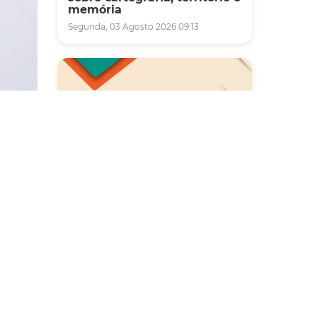
memória
Segunda, 03 Agosto 2026 09:13
será
Saúde
e.
Carreta da Saúde da Mulher
vai ofertar cerca de 2 mil
istas
atendimentos ginecológicos
e de mamas em Fortaleza
 Samyra
durante o mês de agosto
rado o
em
Quinta, 06 Agosto 2026 08:43