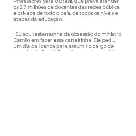
Professores para o Brasil, que prevê atender
os 2,7 milhões de docentes das redes pública
e privada de todo o país, de todos os níveis e
etapas da educação.
“Eu sou testemunha da obsessão do ministro
Camilo em fazer essa carteirinha. Ele pediu
um dia de licença para assumir o cargo de
senador da República e fez o projeto de lei,
que foi aprovado, para que professores do
Brasil inteiro tenham esse benefício. Uma
atitude muito corajosa e comprometida”,
afirmou Lula.