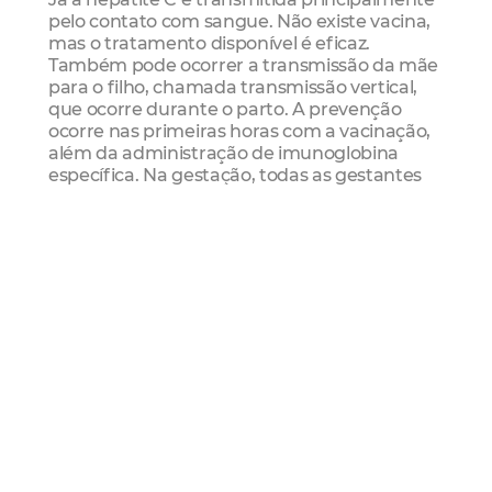
pelo contato com sangue. Não existe vacina,
mas o tratamento disponível é eficaz.
Também pode ocorrer a transmissão da mãe
para o filho, chamada transmissão vertical,
que ocorre durante o parto. A prevenção
ocorre nas primeiras horas com a vacinação,
além da administração de imunoglobina
específica. Na gestação, todas as gestantes
devem realizar os testes como forma de
prevenção.
Dados
Em 2026, de janeiro a junho, foram realizados
aproximadamente 60 mil testes rápidos de
hepatite B e C. Neste ano, foram registrados
59 casos de hepatite B, sendo 40 em homens
e 19 em mulheres. No mesmo período, foram
confirmados 61 casos de hepatite C,
distribuídos entre homens e mulheres, 34 e
27 casos para cada sexo.