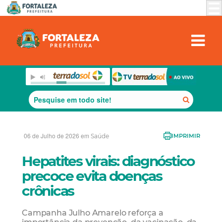
06 de Julho de 2026 em
Saúde
IMPRIMIR
Hepatites virais: diagnóstico
precoce evita doenças
crônicas
Campanha Julho Amarelo reforça a