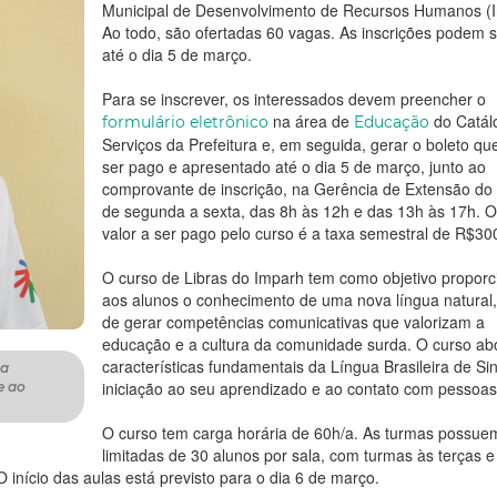
Municipal de Desenvolvimento de Recursos Humanos (
Ao todo, são ofertadas 60 vagas. As inscrições podem se
até o dia 5 de março.
Para se inscrever, os interessados devem preencher o
na área de
do Catál
formulário eletrônico
Educação
Serviços da Prefeitura e, em seguida, gerar o boleto qu
ser pago e apresentado até o dia 5 de março, junto ao
comprovante de inscrição, na Gerência de Extensão do
de segunda a sexta, das 8h às 12h e das 13h às 17h. O
valor a ser pago pelo curso é a taxa semestral de R$30
O curso de Libras do Imparh tem como objetivo proporc
aos alunos o conhecimento de uma nova língua natural
de gerar competências comunicativas que valorizam a
educação e a cultura da comunidade surda. O curso ab
características fundamentais da Língua Brasileira de Si
ua
iniciação ao seu aprendizado e ao contato com pessoas
e ao
O curso tem carga horária de 60h/a. As turmas possue
limitadas de 30 alunos por sala, com turmas às terças e
 início das aulas está previsto para o dia 6 de março.