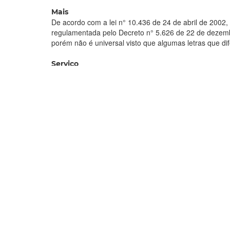
Mais
De acordo com a lei n° 10.436 de 24 de abril de 2002, L
regulamentada pelo Decreto n° 5.626 de 22 de dezembr
porém não é universal visto que algumas letras que d
Serviço
Gerência de Extensão do Imparh
Av. João Pessoa, 5609 – Damas
Tel: 3433.2960
Horário de atendimento: 8h30 às 12h e 13h às 17h
Links
Catálogo de Serviços da Prefeitura de Fortaleza
Formulário de inscrição
Reimpressão do boleto de pagamento
Imparh
Educação
Libras
Extensão