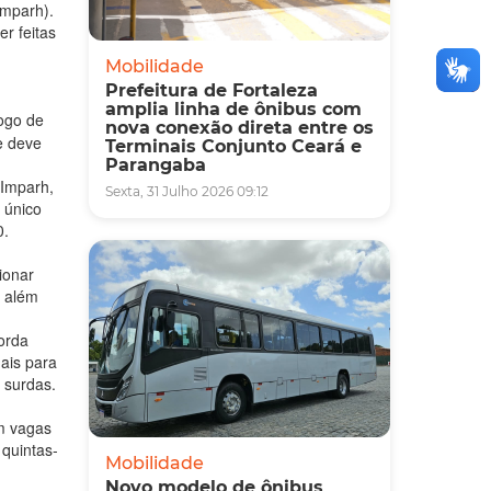
Imparh).
r feitas
Mobilidade
Prefeitura de Fortaleza
amplia linha de ônibus com
ogo de
nova conexão direta entre os
e deve
Terminais Conjunto Ceará e
Parangaba
 Imparh,
Sexta, 31 Julho 2026 09:12
 único
0.
ionar
, além
orda
nais para
 surdas.
m vagas
 quintas-
Mobilidade
Novo modelo de ônibus