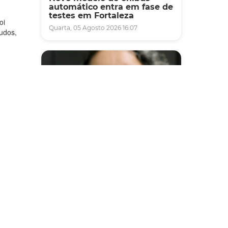
automático entra em fase de
testes em Fortaleza
oi
Quarta, 05 Agosto 2026 16:07
udos,
Saúde
Fortaleza terá seis postos de
saúde abertos neste sábado
e domingo (1º e 2/8) para
atendimento à população
Sexta, 31 Julho 2026 16:34