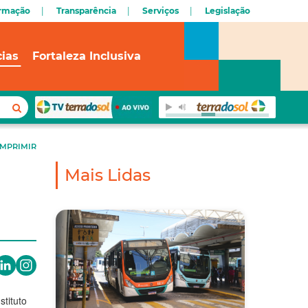
ormação
Transparência
Serviços
Legislação
cias
Fortaleza Inclusiva
IMPRIMIR
Mais Lidas
stituto