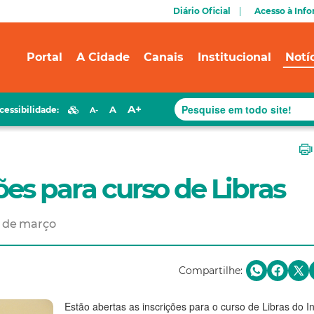
Diário Oficial
Acesso à Inf
Portal
A Cidade
Canais
Institucional
Notí
A+
A
cessibilidade:
A-
ões para curso de Libras
5 de março
Compartilhe:
Estão abertas as inscrições para o curso de Libras do In