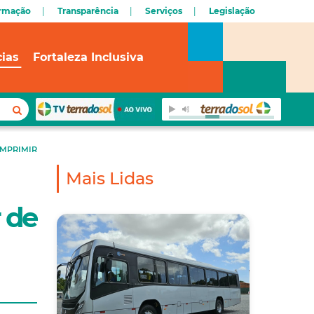
ormação
Transparência
Serviços
Legislação
cias
Fortaleza Inclusiva
IMPRIMIR
Mais Lidas
 de