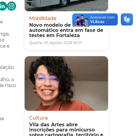
Mobilidade
 e
Novo modelo de ônibus
automático entra em fase de
inge,
testes em Fortaleza
mo
Quarta, 05 Agosto 2026 16:07
ce e
ulação
lho, o
e risco
Cultura
ue
Vila das Artes abre
inscrições para minicurso
sobre cartografia, território e