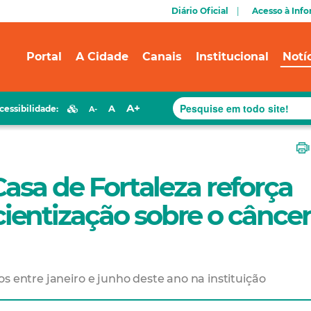
Diário Oficial
Acesso à Inf
Portal
A Cidade
Canais
Institucional
Notí
A+
A
cessibilidade:
A-
Casa de Fortaleza reforça
entização sobre o câncer
s entre janeiro e junho deste ano na instituição