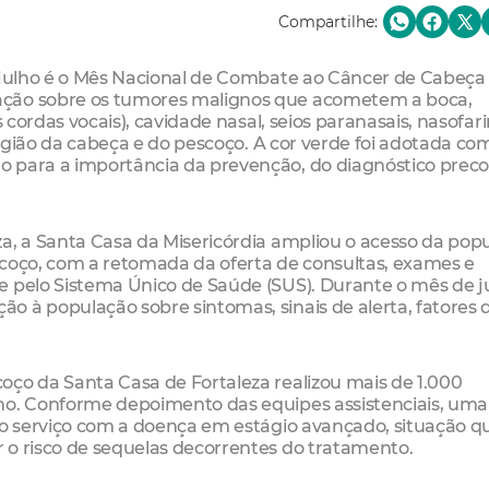
Compartilhe:
, julho é o Mês Nacional de Combate ao Câncer de Cabeça
ação sobre os tumores malignos que acometem a boca,
s cordas vocais), cavidade nasal, seios paranasais, nasofar
 região da cabeça e do pescoço. A cor verde foi adotada co
 para a importância da prevenção, do diagnóstico preco
a, a Santa Casa da Misericórdia ampliou o acesso da pop
scoço, com a retomada da oferta de consultas, exames e
e pelo Sistema Único de Saúde (SUS). Durante o mês de ju
 à população sobre sintomas, sinais de alerta, fatores d
oço da Santa Casa de Fortaleza realizou mais de 1.000
no. Conforme depoimento das equipes assistenciais, uma
 ao serviço com a doença em estágio avançado, situação q
 o risco de sequelas decorrentes do tratamento.