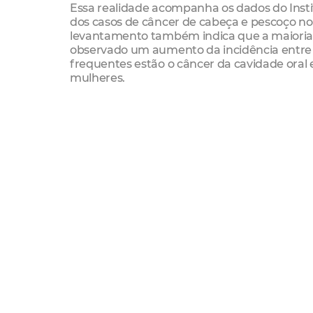
Essa realidade acompanha os dados do Inst
dos casos de câncer de cabeça e pescoço no
levantamento também indica que a maioria
observado um aumento da incidência entre pe
frequentes estão o câncer da cavidade oral e
mulheres.
Para o diretor da Santa Casa, Leonardo Mac
de cabeça e pescoço é parte do processo de 
e nos medicamentos aumentam as chances d
pacientes. Por isso, o diagnóstico precoce 
população sobre os comportamentos de risco
infecção pelo HPV, além de incentivar hábit
primeiros sinais da doença.”