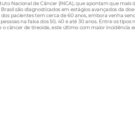
ituto Nacional de Câncer (INCA), que apontam que mais 
 Brasil são diagnosticados em estágios avançados da doe
 dos pacientes tem cerca de 60 anos, embora venha sen
ssoas na faixa dos 50, 40 e até 30 anos. Entre os tipos 
 o câncer de tireoide, este último com maior incidência e
êdo, ampliar o acesso ao diagnóstico e ao tratamento do
reestruturação do hospital. “Hoje, os avanços nos trata
e recuperação e oferecem mais qualidade de vida aos
faz toda a diferença. Também temos o compromisso de ori
, como o tabagismo, o consumo excessivo de álcool e a
os saudáveis, a prevenção e a busca por atendimento log