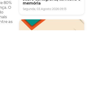
de 80%
memória
nça. O
Segunda, 03 Agosto 2026 09:13
do
mais
ntre as
 câncer
mentos
entar a
o nos
Saúde
Carreta da Saúde da Mulher
vai ofertar cerca de 2 mil
atendimentos ginecológicos
e de mamas em Fortaleza
durante o mês de agosto
Quinta, 06 Agosto 2026 08:43