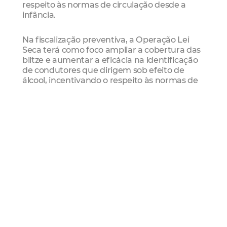
respeito às normas de circulação desde a
infância.
Na fiscalização preventiva, a Operação Lei
Seca terá como foco ampliar a cobertura das
blitze e aumentar a eficácia na identificação
de condutores que dirigem sob efeito de
álcool, incentivando o respeito às normas de
circulação viária.
Na área engenharia de tráfego, a AMC
amplia a renovação da sinalização viária, com
a repintura de faixas de retenção, linhas
divisórias de fluxo, marcações de limites de
velocidade, ciclofaixas e faixas de pedestres. A
medida também inclui a substituição e
instalação e substituição de placas de
sinalização vertical, reforçando a orientação
do trânsito das vias contempladas.
Redução de mortes no trânsito