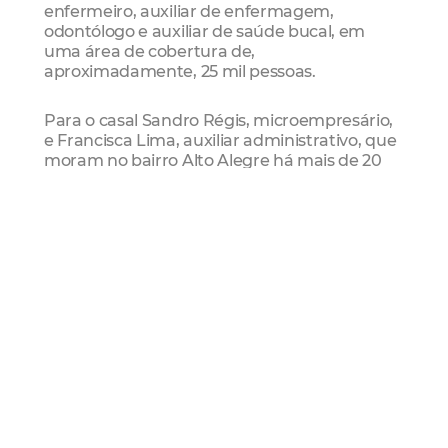
enfermeiro, auxiliar de enfermagem,
odontólogo e auxiliar de saúde bucal, em
uma área de cobertura de,
aproximadamente, 25 mil pessoas.
Para o casal Sandro Régis, microempresário,
e Francisca Lima, auxiliar administrativo, que
moram no bairro Alto Alegre há mais de 20
anos, o novo posto está nota dez. “A estrutura
está muito boa, com salas climatizadas.
Espero que que o atendimento seja bom
também. Acho que vai valer a pena. O
Prefeito está de parabéns”, disse Sandro.
O presidente da Câmara Municipal de
Fortaleza, Walter Cavalcante, destacou que
“a CMF tem dado todo o apoio a esta gestão,
pois estamos vendo que o Prefeito está
cumprindo todas as suas propostas de
campanha. Aqui, temos pessoas realmente
comprometidas com a nossa Cidade. Vocês