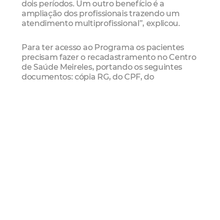
dois períodos. Um outro benefício é a
ampliação dos profissionais trazendo um
atendimento multiprofissional”, explicou.
Para ter acesso ao Programa os pacientes
precisam fazer o recadastramento no Centro
de Saúde Meireles, portando os seguintes
documentos: cópia RG, do CPF, do
comprovante de endereço, laudo médico e
cartão SUS. O atendimento é realizado de
segunda à sexta-feira, das 7h às 17h.
Serviço
Programa de Atenção à Pessoa
Ostomizada
Local: Centro de Saúde Meireles (Av. Antônio
Justa, 3113, Meireles)
Dias: Segunda à sexta-feira
Horário: 7h às 17h