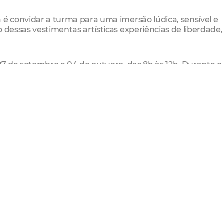
 é convidar a turma para uma imersão lúdica, sensível e
 dessas vestimentas artísticas experiências de liberdade,
 27 de setembro e 04 de outubro, das 8h às 12h. Durante o
 a explorar os elementos que compõem os parangolés: cor
etividade. As pessoas participantes também criarão suas p
, mantos, saias ou esculturas móveis.
Universidade Federal da Paraíba (UFPB) e mestranda em 
Atualmente, desenvolve pesquisas que investigam o corpo
roblematizar o feminino, por meio da videoarte e de out
es e experimenta formas – numa prática artística que bri
eriências com Parangolés, com Ana Lua