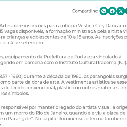
Compartilhe:
Artes abre inscrições para a oficina Vestir a Cor, Dançar o
 vagas disponíveis, a formação ministrada pela artista vi
ra crianças e adolescentes de 10 a 18 anos. As inscriçõe
o dia 4 de setembro.
tes, equipamento da Prefeitura de Fortaleza vinculado à
 gerido em parceria com o Instituto Cultural Iracema (ICI)
a (1937 - 1980) durante a década de 1960, os parangolés sur
mo parte da obra de arte. A vestimenta artística se as
as de tecido convencional, plástico ou outros materiais, e
tros símbolos.
, responsável por manter o legado do artista visual, a ori
em um morro do Rio de Janeiro, quando ele viu a placa d
i é o Parangolé”. Na capital fluminense, o termo também
”.