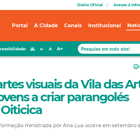
Diário Oficial
Acesso à Inf
Portal
A Cidade
Canais
Institucional
Notí
A+
A
cessibilidade:
A-
rtes visuais da Vila das Ar
ovens a criar parangolés
Oiticica
, formação ministrada por Ana Lua ocorre em setembro 