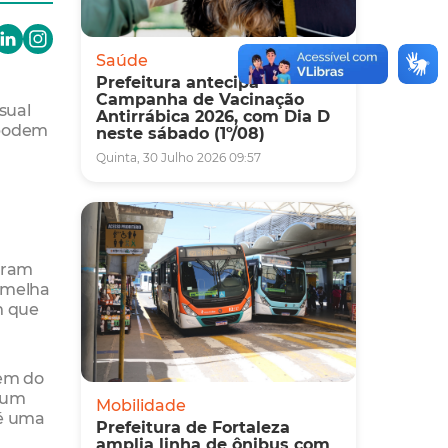
Saúde
Prefeitura antecipa
Campanha de Vacinação
sual
Antirrábica 2026, com Dia D
s podem
neste sábado (1º/08)
Quinta, 30 Julho 2026 09:57
.
giram
semelha
m que
gem do
e um
Mobilidade
 é uma
Prefeitura de Fortaleza
amplia linha de ônibus com