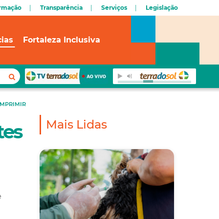
ormação
Transparência
Serviços
Legislação
cias
Fortaleza Inclusiva
IMPRIMIR
Mais Lidas
tes
e