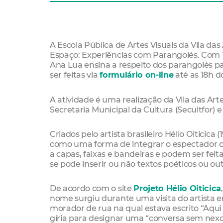
A Escola Pública de Artes Visuais da Vila das 
Espaço: Experiências com Parangolés. Com 15
Ana Lua ensina a respeito dos parangolés pa
ser feitas via
formulário on-line
até as 18h d
A atividade é uma realização da Vila das Ar
Secretaria Municipal da Cultura (Secultfor) e
Criados pelo artista brasileiro Hélio Oiticic
como uma forma de integrar o espectador co
a capas, faixas e bandeiras e podem ser feit
se pode inserir ou não textos poéticos ou ou
De acordo com o site
Projeto Hélio Oiticica
nome surgiu durante uma visita do artista 
morador de rua na qual estava escrito “Aqu
gíria para designar uma “conversa sem nexo