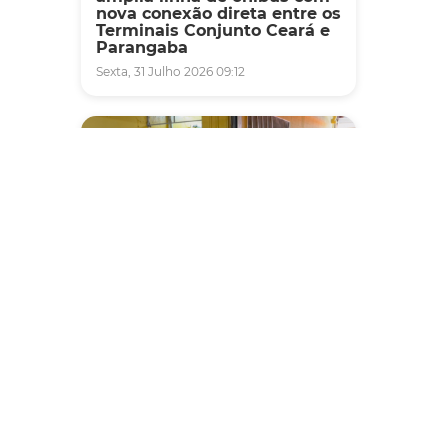
nova conexão direta entre os
Terminais Conjunto Ceará e
Parangaba
Sexta, 31 Julho 2026 09:12
es,
róprias
Artes
 e a
Fiscalização
ras
Agefis apreende cerca de
nca,
duas toneladas de alimentos
impróprios para consumo
em supermercado de
Messejana
Quinta, 30 Julho 2026 13:01