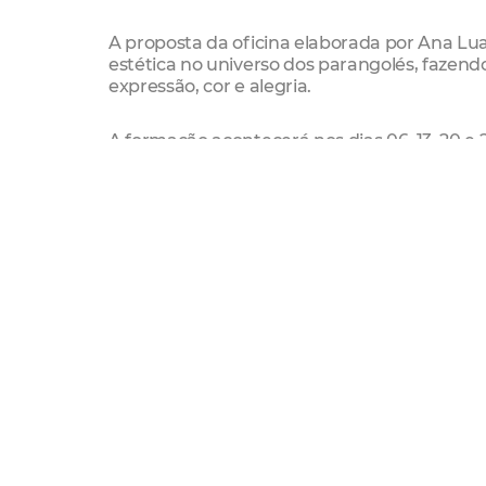
A proposta da oficina elaborada por Ana Lua
estética no universo dos parangolés, fazendo
expressão, cor e alegria.
A formação acontecerá nos dias 06, 13, 20 e
período da oficina, a turma será convidada
materialidades, gestos, sons, espaços e col
vestimentas poéticas, como capas, bandeiras
Sobre a ministrante
Ana Lua é graduada em Artes Visuais pela 
pela Universidade Federal do Ceará (UFC). 
autorrepresentação como estratégias para p
linguagens. Lua explora imagens, monta cor
provoca e (re)cria sentidos.
Serviço
Oficina Vestir a Cor, Dançar o Espaço: Exp