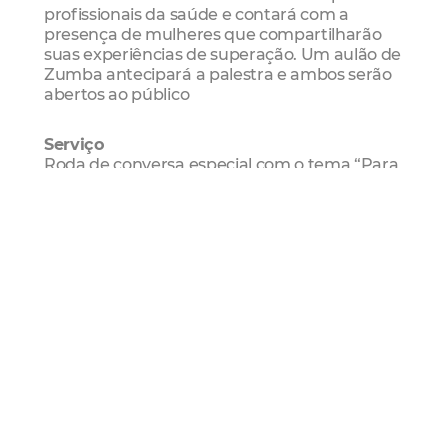
profissionais da saúde e contará com a
presença de mulheres que compartilharão
suas experiências de superação. Um aulão de
Zumba antecipará a palestra e ambos serão
abertos ao público
Serviço
Roda de conversa especial com o tema “Para
além do laço: um debate necessário”
Data: 7/10 (terça-feira)
Horário: 17h
Local: Centro Cultural Belchior (Rua dos
Pacajus, 123 - Praia de Iracema)
Mais Lidas