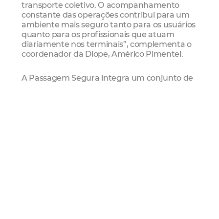
transporte coletivo. O acompanhamento
constante das operações contribui para um
ambiente mais seguro tanto para os usuários
quanto para os profissionais que atuam
diariamente nos terminais”, complementa o
coordenador da Diope, Américo Pimentel.
A Passagem Segura integra um conjunto de
ações voltadas à promoção da educação para
o trânsito e à preservação da vida,
estimulando comportamentos seguros e
conscientes por parte da população.
Serviço
Abertura da campanha Passagem Segura –
Ganhar tempo é poupar a vida
Data: 15/6 (segunda-feira)
Horário: 6h30
Local: Terminal Antônio Bezerra (Av. Mister
Hull, s/n)